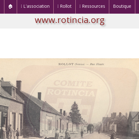
🏠
⁞ L'association
⁞ Rollot
⁞ Ressources
Boutique
www.rotincia.org