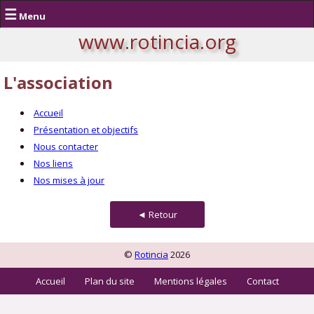
☰
Menu
www.rotincia.org
L'association
Accueil
Présentation et objectifs
Nous contacter
Nos liens
Nos mises à jour
◄ Retour
©
Rotincia
2026
Accueil
Plan du site
Mentions légales
Contact