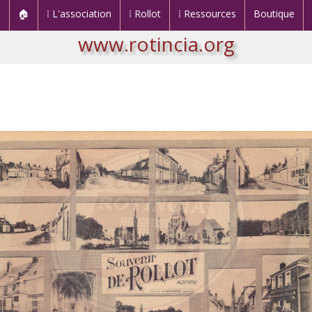
🏠
⁞ L'association
⁞ Rollot
⁞ Ressources
Boutique
www.rotincia.org