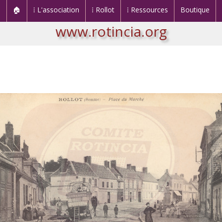
🏠
⁞ L'association
⁞ Rollot
⁞ Ressources
Boutique
www.rotincia.org