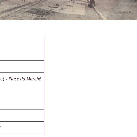
e) -
Place du Marché
é