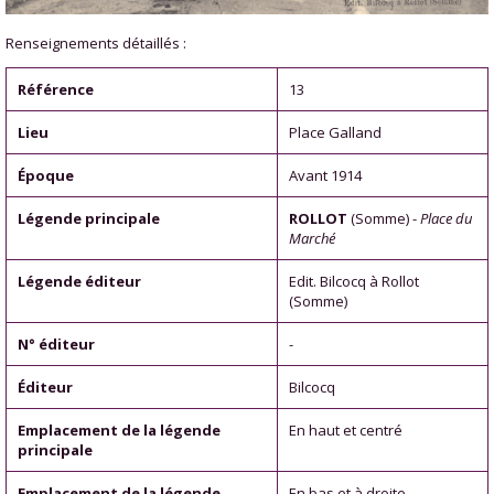
Renseignements détaillés :
Référence
13
Lieu
Place Galland
Époque
Avant 1914
Légende principale
ROLLOT
(Somme) -
Place du
Marché
Légende éditeur
Edit. Bilcocq à Rollot
(Somme)
N° éditeur
-
Éditeur
Bilcocq
Emplacement de la légende
En haut et centré
principale
Emplacement de la légende
En bas et à droite