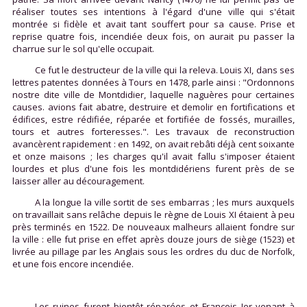
réaliser toutes ses intentions à l'égard d'une ville qui s'était
montrée si fidèle et avait tant souffert pour sa cause. Prise et
reprise quatre fois, incendiée deux fois, on aurait pu passer la
charrue sur le sol qu'elle occupait.
Ce fut le destructeur de la ville qui la releva. Louis XI, dans ses
lettres patentes données à Tours en 1478, parle ainsi : "Ordonnons
nostre dite ville de Montdidier, laquelle naguères pour certaines
causes. avions fait abatre, destruire et demolir en fortifications et
édifices, estre rédifiée, réparée et fortifiée de fossés, murailles,
tours et autres forteresses.". Les travaux de reconstruction
avancèrent rapidement : en 1492, on avait rebâti déjà cent soixante
et onze maisons ; les charges qu'il avait fallu s'imposer étaient
lourdes et plus d'une fois les montdidériens furent près de se
laisser aller au découragement.
A la longue la ville sortit de ses embarras ; les murs auxquels
on travaillait sans relâche depuis le règne de Louis XI étaient à peu
près terminés en 1522. De nouveaux malheurs allaient fondre sur
la ville : elle fut prise en effet après douze jours de siège (1523) et
livrée au pillage par les Anglais sous les ordres du duc de Norfolk,
et une fois encore incendiée.
Les ruines furent bientôt réparées et François Ier venant à