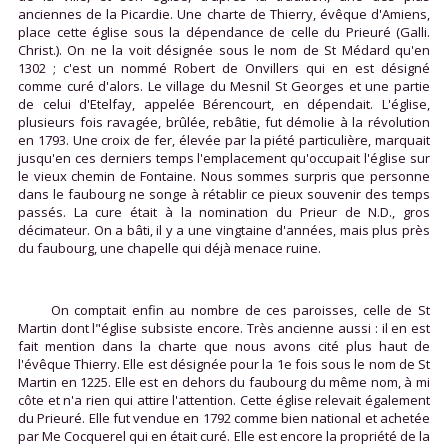
anciennes de la Picardie. Une charte de Thierry, évêque d'Amiens,
place cette église sous la dépendance de celle du Prieuré (Galli.
Christ.). On ne la voit désignée sous le nom de St Médard qu'en
1302 ; c'est un nommé Robert de Onvillers qui en est désigné
comme curé d'alors. Le village du Mesnil St Georges et une partie
de celui d'Etelfay, appelée Bérencourt, en dépendait. L'église,
plusieurs fois ravagée, brûlée, rebâtie, fut démolie à la révolution
en 1793. Une croix de fer, élevée par la piété particulière, marquait
jusqu'en ces derniers temps l'emplacement qu'occupait l'église sur
le vieux chemin de Fontaine. Nous sommes surpris que personne
dans le faubourg ne songe à rétablir ce pieux souvenir des temps
passés. La cure était à la nomination du Prieur de N.D., gros
décimateur. On a bâti, il y a une vingtaine d'années, mais plus près
du faubourg, une chapelle qui déjà menace ruine.
On comptait enfin au nombre de ces paroisses, celle de St
Martin dont l"église subsiste encore. Très ancienne aussi : il en est
fait mention dans la charte que nous avons cité plus haut de
l'évêque Thierry. Elle est désignée pour la 1e fois sous le nom de St
Martin en 1225. Elle est en dehors du faubourg du même nom, à mi
côte et n'a rien qui attire l'attention. Cette église relevait également
du Prieuré. Elle fut vendue en 1792 comme bien national et achetée
par Me Cocquerel qui en était curé. Elle est encore la propriété de la