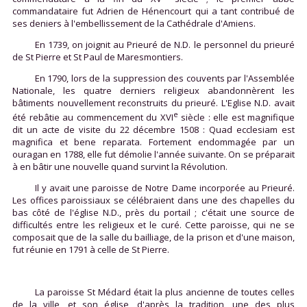
commandataire fut Adrien de Hénencourt qui a tant contribué de
ses deniers à l'embellissement de la Cathédrale d'Amiens.
En 1739, on joignit au Prieuré de N.D. le personnel du prieuré
de St Pierre et St Paul de Maresmontiers.
En 1790, lors de la suppression des couvents par l'Assemblée
Nationale, les quatre derniers religieux abandonnèrent les
bâtiments nouvellement reconstruits du prieuré. L'Eglise N.D. avait
e
été rebâtie au commencement du XVI
siècle : elle est magnifique
dit un acte de visite du 22 décembre 1508 : Quad ecclesiam est
magnifica et bene reparata. Fortement endommagée par un
ouragan en 1788, elle fut démolie l'année suivante. On se préparait
à en bâtir une nouvelle quand survint la Révolution.
Il y avait une paroisse de Notre Dame incorporée au Prieuré.
Les offices paroissiaux se célébraient dans une des chapelles du
bas côté de l'église N.D., près du portail ; c'était une source de
difficultés entre les religieux et le curé. Cette paroisse, qui ne se
composait que de la salle du bailliage, de la prison et d'une maison,
fut réunie en 1791 à celle de St Pierre.
La paroisse St Médard était la plus ancienne de toutes celles
de la ville, et son église, d'après la tradition, une des plus