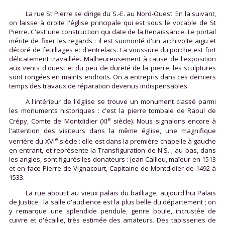
La rue St Pierre se dirige du S.-E. au Nord-Ouest. En la suivant,
on laisse à droite l'église principale qui est sous le vocable de St
Pierre. C'est une construction qui date de la Renaissance. Le portail
mérite de fixer les regards : il est surmonté d'un archivolte aigu et
décoré de feuillages et d'entrelacs. La voussure du porche est fort
délicatement travaillée. Malheureusement à cause de l'exposition
aux vents d'ouest et du peu de dureté de la pierre, les sculptures
sont rongées en maints endroits. On a entrepris dans ces derniers
temps des travaux de réparation devenus indispensables.
A l'intérieur de l'église se trouve un monument classé parmi
les monuments historiques : c'est la pierre tombale de Raoul de
e
Crépy, Comte de Montdidier (XI
siècle). Nous signalons encore à
l'attention des visiteurs dans la même église, une magnifique
e
verrière du XVI
siècle : elle est dans la première chapelle à gauche
en entrant, et représente la Transfiguration de N.S. ; au bas, dans
les angles, sont figurés les donateurs : Jean Cailleu, maïeur en 1513
et en face Pierre de Vignacourt, Capitaine de Montdidier de 1492 à
1533.
La rue aboutit au vieux palais du bailliage, aujourd'hui Palais
de Justice : la salle d'audience est la plus belle du département ; on
y remarque une splendide pendule, genre boule, incrustée de
cuivre et d'écaille, très estimée des amateurs. Des tapisseries de