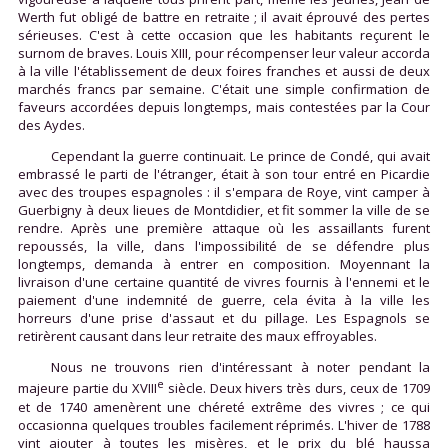
Werth fut obligé de battre en retraite ; il avait éprouvé des pertes
sérieuses. C'est à cette occasion que les habitants reçurent le
surnom de braves. Louis XIII, pour récompenser leur valeur accorda
à la ville l'établissement de deux foires franches et aussi de deux
marchés francs par semaine. C'était une simple confirmation de
faveurs accordées depuis longtemps, mais contestées par la Cour
des Aydes.
Cependant la guerre continuait. Le prince de Condé, qui avait
embrassé le parti de l'étranger, était à son tour entré en Picardie
avec des troupes espagnoles : il s'empara de Roye, vint camper à
Guerbigny à deux lieues de Montdidier, et fit sommer la ville de se
rendre. Après une première attaque où les assaillants furent
repoussés, la ville, dans l'impossibilité de se défendre plus
longtemps, demanda à entrer en composition. Moyennant la
livraison d'une certaine quantité de vivres fournis à l'ennemi et le
paiement d'une indemnité de guerre, cela évita à la ville les
horreurs d'une prise d'assaut et du pillage. Les Espagnols se
retirèrent causant dans leur retraite des maux effroyables.
Nous ne trouvons rien d'intéressant à noter pendant la
e
majeure partie du XVIII
siècle. Deux hivers très durs, ceux de 1709
et de 1740 amenèrent une chéreté extrême des vivres ; ce qui
occasionna quelques troubles facilement réprimés. L'hiver de 1788
vint ajouter à toutes les misères, et le prix du blé haussa