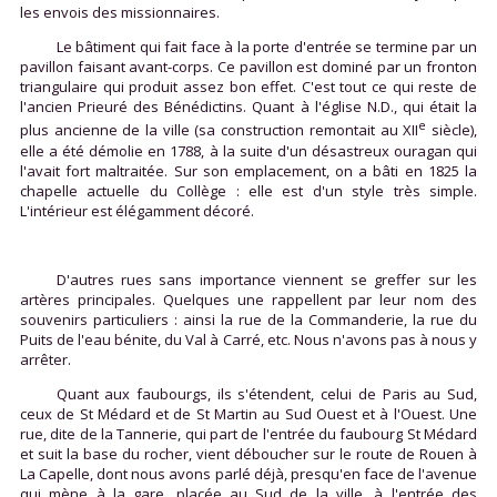
les envois des missionnaires.
Le bâtiment qui fait face à la porte d'entrée se termine par un
pavillon faisant avant-corps. Ce pavillon est dominé par un fronton
triangulaire qui produit assez bon effet. C'est tout ce qui reste de
l'ancien Prieuré des Bénédictins. Quant à l'église N.D., qui était la
e
plus ancienne de la ville (sa construction remontait au XII
siècle),
elle a été démolie en 1788, à la suite d'un désastreux ouragan qui
l'avait fort maltraitée. Sur son emplacement, on a bâti en 1825 la
chapelle actuelle du Collège : elle est d'un style très simple.
L'intérieur est élégamment décoré.
D'autres rues sans importance viennent se greffer sur les
artères principales. Quelques une rappellent par leur nom des
souvenirs particuliers : ainsi la rue de la Commanderie, la rue du
Puits de l'eau bénite, du Val à Carré, etc. Nous n'avons pas à nous y
arrêter.
Quant aux faubourgs, ils s'étendent, celui de Paris au Sud,
ceux de St Médard et de St Martin au Sud Ouest et à l'Ouest. Une
rue, dite de la Tannerie, qui part de l'entrée du faubourg St Médard
et suit la base du rocher, vient déboucher sur le route de Rouen à
La Capelle, dont nous avons parlé déjà, presqu'en face de l'avenue
qui mène à la gare, placée au Sud de la ville, à l'entrée des