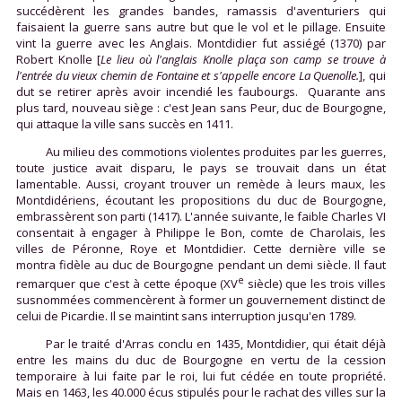
succédèrent les grandes bandes, ramassis d'aventuriers qui
faisaient la guerre sans autre but que le vol et le pillage. Ensuite
vint la guerre avec les Anglais. Montdidier fut assiégé (1370) par
Robert Knolle [
Le lieu où l'anglais Knolle plaça son camp se trouve à
l'entrée du vieux chemin de Fontaine et s'appelle encore La Quenolle.
], qui
dut se retirer après avoir incendié les faubourgs. Quarante ans
plus tard, nouveau siège : c'est Jean sans Peur, duc de Bourgogne,
qui attaque la ville sans succès en 1411.
Au milieu des commotions violentes produites par les guerres,
toute justice avait disparu, le pays se trouvait dans un état
lamentable. Aussi, croyant trouver un remède à leurs maux, les
Montdidériens, écoutant les propositions du duc de Bourgogne,
embrassèrent son parti (1417). L'année suivante, le faible Charles VI
consentait à engager à Philippe le Bon, comte de Charolais, les
villes de Péronne, Roye et Montdidier. Cette dernière ville se
montra fidèle au duc de Bourgogne pendant un demi siècle. Il faut
e
remarquer que c'est à cette époque (XV
siècle) que les trois villes
susnommées commencèrent à former un gouvernement distinct de
celui de Picardie. Il se maintint sans interruption jusqu'en 1789.
Par le traité d'Arras conclu en 1435, Montdidier, qui était déjà
entre les mains du duc de Bourgogne en vertu de la cession
temporaire à lui faite par le roi, lui fut cédée en toute propriété.
Mais en 1463, les 40.000 écus stipulés pour le rachat des villes sur la