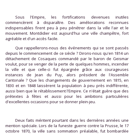
Sous l'Empire, les fortifications devenues inutiles
commencèrent à disparaître. Des améliorations reconnues
indispensables firent peu à peu pénétrer dans la ville l'air et le
mouvement. Montdidier est aujourd'hui une ville champêtre, fort
agréable et d'un accès facile.
Que rappellerons-nous des événements qui se sont passés
depuis le commencement de ce siècle ? Dirons-nous qu'en 1814 un
détachement de Cosaques commandé par le baron de Geismar
voulut, pour se venger de la perte de quelques hommes, incendier
la ville et que celle-ci fut épargnée grâce aux courageuses
instances de Jean du Puy, alors président de l'Assemble
Cantonale ? Que les changements de gouvernement en 1815, en
1830 et en 1848 laissèrent la population à peu près indifférente,
aussi bien que le rétablissement l'Empire. Ce n'était guère que des
prétextes à fêtes et aussi pour les ambitions particulières
d'excellentes occasions pour se donner plein-jeu.
Deux faits méritent pourtant dans les dernières années une
mention spéciale. Lors de la funeste guerre contre la Prusse, le 17
octobre 1870, la ville sans sommation préalable, fut bombardée