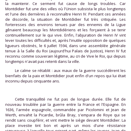
la maintenir. Ce serment fut cause de longs troubles. Car
Montdidier fut une des villes où l'Union subsista le plus longtemps
et l'une des dernières à reconnaître Henri IV. Pendant ces années
de discorde, la situation de Montdidier fut très critiquée. Les
forteresses des environs tenues par des ennemis de la Ligue
gênaient beaucoup les Montdidériens et les forçaient à se tenir
continuellement sur le qui vive. Enfin, l'abjuration de Henri IV vint
lever toutes les difficultés et, après l'inutile opposition de quelques
ligueurs obstinés, le 6 juillet 1594, dans une assemblée générale
tenue à la Salle du Roi (aujourd'hui Palais de Justice), Henri IV fut
reconnu comme souverain légitime, au cri de Vive le Roi, qui depuis
longtemps n'avait pas retenti dans la ville.
Le calme se rétablit : aux maux de la guerre succédèrent les
bienfaits de la paix et Montdidier jouit enfin d'un repos qui lui était
inconnu depuis cinquante ans.
Cette tranquillité ne fut pas de longue durée. Elle fut de
nouveau troublée par la guerre entre la France et l'Espagne. En
1636, l'armée espagnole, commandée par Picolomini et Jean de
Werth, envahit la Picardie, brûla Bray, s'empara de Roye qui se
rendit sans coupférir, et vint mettre le siège devant Montdidier. La
place investie tint bon et après un mois d'une résistance
vigoureuse à laquelle tous prirent part, même les jeunes, Jean de