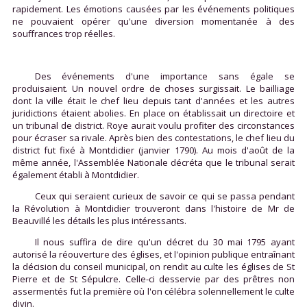
rapidement. Les émotions causées par les événements politiques
ne pouvaient opérer qu'une diversion momentanée à des
souffrances trop réelles.
Des événements d'une importance sans égale se
produisaient. Un nouvel ordre de choses surgissait. Le bailliage
dont la ville était le chef lieu depuis tant d'années et les autres
juridictions étaient abolies. En place on établissait un directoire et
un tribunal de district. Roye aurait voulu profiter des circonstances
pour écraser sa rivale. Après bien des contestations, le chef lieu du
district fut fixé à Montdidier (janvier 1790). Au mois d'août de la
même année, l'Assemblée Nationale décréta que le tribunal serait
également établi à Montdidier.
Ceux qui seraient curieux de savoir ce qui se passa pendant
la Révolution à Montdidier trouveront dans l'histoire de Mr de
Beauvillé les détails les plus intéressants.
Il nous suffira de dire qu'un décret du 30 mai 1795 ayant
autorisé la réouverture des églises, et l'opinion publique entraînant
la décision du conseil municipal, on rendit au culte les églises de St
Pierre et de St Sépulcre. Celle-ci desservie par des prêtres non
assermentés fut la première où l'on célébra solennellement le culte
divin.