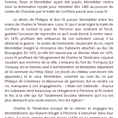
Somme, Roye et Montdidier ayant été payés, Montdidier rentra
sous la domination royale pour retomber dès 1465 au pouvoir du
comte de Charolais par le traité de Conflans passé avec Louis XI.
Le décès de Philippe le Bon fit passer Montdidier entre les
mains de Charles le Téméraire. Louis XI, qui n'avait signé le traité de
Conflans et surtout la paix de Péronne que contraint et forcé,
guettait l'occasion de reprendre ce qu'il avait donné à contre cœur.
En 1470, profitant des embarras de son turbulent vassal, il lui
déclarait la guerre : le comte de Dommartin, lieutenant du roi, reprit
Montdidier malgré la résistance des habitants attachés au duc de
Bourgogne. En 1472, la ville fut reprise par ce dernier. Mais en 1475,
Louis XI, profitant de l'éloignement de Charles le Téméraire, reparut
soudain aux environs de la ville, s'empara du fort du Tronquoy [
Le
Tronquoy est un hameau situé à huit kilomètres de Montdidier dépendant
de la commune du Frétoy (Oise). Les fossés du château sont encore très
apparents.
] et le rasa. Montdidier, sommée au nom du roi par
Philippe de Commines et dépourvue de garnison, dut se rendre. Le
roi, manquant à ses engagements - c'était son habitude - chassa
les habitants dont beaucoup se réfugièrent à Péronne et fit mettre
le feu à la ville qui fut "totalement bruslée, télement qu'il n'y est
plus demeuré une seule maison, fors les églises".
Charles le Téméraire essaya de la relever et engagea les
Montdidériens qui étaient réfugié à Péronne à retourner dans leur
patrie. Sa mort arrivée devant Nancy (1476) ne lui permit pas de