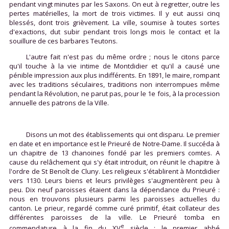
pendant vingt minutes par les Saxons. On eut à regretter, outre les
pertes matérielles, la mort de trois victimes. Il y eut aussi cinq
blessés, dont trois grièvement. La ville, soumise à toutes sortes
d'exactions, dut subir pendant trois longs mois le contact et la
souillure de ces barbares Teutons.
L'autre fait n'est pas du même ordre ; nous le citons parce
qu'il touche à la vie intime de Montdidier et qu'il a causé une
pénible impression aux plus indifférents. En 1891, le maire, rompant
avec les traditions séculaires, traditions non interrompues même
pendant la Révolution, ne parut pas, pour le 1e fois, à la procession
annuelle des patrons de la Ville.
Disons un mot des établissements qui ont disparu. Le premier
en date et en importance est le Prieuré de Notre-Dame. Il succéda à
un chapitre de 13 chanoines fondé par les premiers comtes. A
cause du relâchement qui s'y était introduit, on réunit le chapitre à
l'ordre de St Benoît de Cluny. Les religieux s'établirent à Montdidier
vers 1130. Leurs biens et leurs privilèges s'augmentèrent peu à
peu. Dix neuf paroisses étaient dans la dépendance du Prieuré :
nous en trouvons plusieurs parmi les paroisses actuelles du
canton. Le prieur, regardé comme curé primitif, était collateur des
différentes paroisses de la ville. Le Prieuré tomba en
e
commendature à la fin du XV
siècle ; le premier abbé