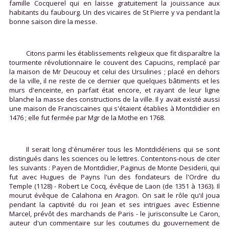
famille Cocquerel qui en laisse gratuitement la jouissance aux
habitants du faubourg. Un des vicaires de St Pierre y va pendant la
bonne saison dire la messe.
Citons parmi les établissements religieux que fit disparaître la
tourmente révolutionnaire le couvent des Capucins, remplacé par
la maison de Mr Deucouy et celui des Ursulines ; placé en dehors
de la ville, il ne reste de ce dernier que quelques bâtiments et les
murs d'enceinte, en parfait état encore, et rayant de leur ligne
blanche la masse des constructions de la ville. Il y avait existé aussi
une maison de Franciscaines qui s'étaient établies à Montdidier en
1476 ; elle fut fermée par Mgr de la Mothe en 1768.
Il serait long d'énumérer tous les Montdidériens qui se sont
distingués dans les sciences ou le lettres. Contentons-nous de citer
les suivants : Payen de Montdidier, Paginus de Monte Desiderii, qui
fut avec Hugues de Payns l'un des fondateurs de l'Ordre du
Temple (1128) - Robert Le Cocq, évêque de Laon (de 1351 à 1363). Il
mourut évêque de Calahona en Aragon. On sait le rôle qu'il joua
pendant la captivité du roi Jean et ses intrigues avec Estienne
Marcel, prévôt des marchands de Paris - le jurisconsulte Le Caron,
auteur d'un commentaire sur les coutumes du gouvernement de