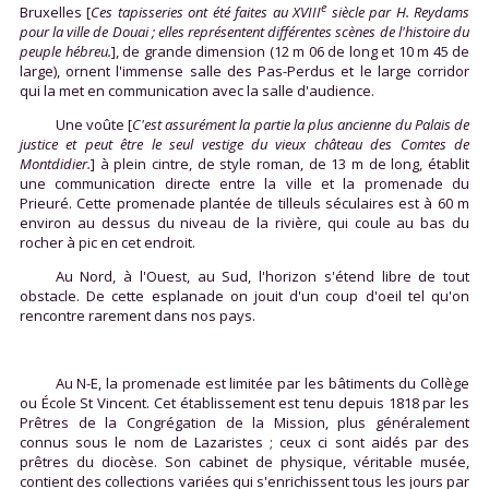
e
Bruxelles [
Ces tapisseries ont été faites au XVIII
siècle par H.
Reydams
pour la ville de Douai ; elles représentent différentes scènes de l'histoire du
peuple hébreu.
], de grande dimension (12 m 06 de long et 10 m 45 de
large), ornent l'immense salle des Pas-Perdus et le large corridor
qui la met en communication avec la salle d'audience.
Une voûte [
C'est assurément la partie la plus ancienne du Palais de
justice et peut être le seul vestige du vieux château des Comtes de
Montdidier.
] à plein cintre, de style roman, de 13 m de long, établit
une communication directe entre la ville et la promenade du
Prieuré. Cette promenade plantée de tilleuls séculaires est à 60 m
environ au dessus du niveau de la rivière, qui coule au bas du
rocher à pic en cet endroit.
Au Nord, à l'Ouest, au Sud, l'horizon s'étend libre de tout
obstacle. De cette esplanade on jouit d'un coup d'oeil tel qu'on
rencontre rarement dans nos pays.
Au N-E, la promenade est limitée par les bâtiments du Collège
ou École St Vincent. Cet établissement est tenu depuis 1818 par les
Prêtres de la Congrégation de la Mission, plus généralement
connus sous le nom de Lazaristes ; ceux ci sont aidés par des
prêtres du diocèse. Son cabinet de physique, véritable musée,
contient des collections variées qui s'enrichissent tous les jours par