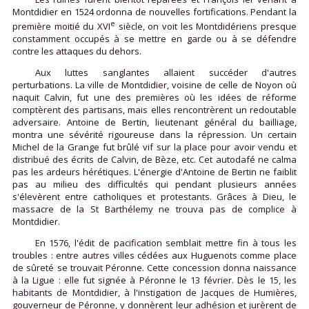
Montdidier en 1524 ordonna de nouvelles fortifications. Pendant la
e
première moitié du XVI
siècle, on voit les Montdidériens presque
constamment occupés à se mettre en garde ou à se défendre
contre les attaques du dehors.
Aux luttes sanglantes allaient succéder d'autres
perturbations. La ville de Montdidier, voisine de celle de Noyon où
naquit Calvin, fut une des premières où les idées de réforme
comptèrent des partisans, mais elles rencontrèrent un redoutable
adversaire. Antoine de Bertin, lieutenant général du bailliage,
montra une sévérité rigoureuse dans la répression. Un certain
Michel de la Grange fut brûlé vif sur la place pour avoir vendu et
distribué des écrits de Calvin, de Bèze, etc. Cet autodafé ne calma
pas les ardeurs hérétiques. L'énergie d'Antoine de Bertin ne faiblit
pas au milieu des difficultés qui pendant plusieurs années
s'élevèrent entre catholiques et protestants. Grâces à Dieu, le
massacre de la St Barthélemy ne trouva pas de complice à
Montdidier.
En 1576, l'édit de pacification semblait mettre fin à tous les
troubles : entre autres villes cédées aux Huguenots comme place
de sûreté se trouvait Péronne. Cette concession donna naissance
à la Ligue : elle fut signée à Péronne le 13 février. Dès le 15, les
habitants de Montdidier, à l'instigation de Jacques de Humières,
gouverneur de Péronne, y donnèrent leur adhésion et jurèrent de