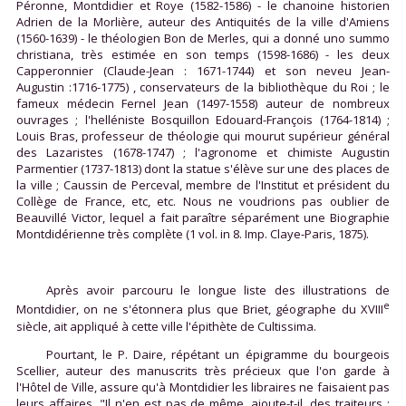
Péronne, Montdidier et Roye (1582-1586) - le chanoine historien
Adrien de la Morlière, auteur des Antiquités de la ville d'Amiens
(1560-1639) - le théologien Bon de Merles, qui a donné uno summo
christiana, très estimée en son temps (1598-1686) - les deux
Capperonnier (Claude-Jean : 1671-1744) et son neveu Jean-
Augustin :1716-1775) , conservateurs de la bibliothèque du Roi ; le
fameux médecin Fernel Jean (1497-1558) auteur de nombreux
ouvrages ; l'helléniste Bosquillon Edouard-François (1764-1814) ;
Louis Bras, professeur de théologie qui mourut supérieur général
des Lazaristes (1678-1747) ; l'agronome et chimiste Augustin
Parmentier (1737-1813) dont la statue s'élève sur une des places de
la ville ; Caussin de Perceval, membre de l'Institut et président du
Collège de France, etc, etc. Nous ne voudrions pas oublier de
Beauvillé Victor, lequel a fait paraître séparément une Biographie
Montdidérienne très complète (1 vol. in 8. Imp. Claye-Paris, 1875).
Après avoir parcouru le longue liste des illustrations de
e
Montdidier, on ne s'étonnera plus que Briet, géographe du XVIII
siècle, ait appliqué à cette ville l'épithète de Cultissima.
Pourtant, le P. Daire, répétant un épigramme du bourgeois
Scellier, auteur des manuscrits très précieux que l'on garde à
l'Hôtel de Ville, assure qu'à Montdidier les libraires ne faisaient pas
leurs affaires. "Il n'en est pas de même, ajoute-t-il, des traiteurs ;