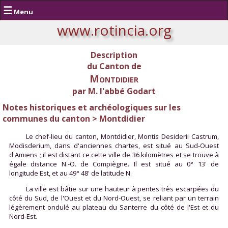
☰
Menu
www.rotincia.org
Description
du Canton de
Montdidier
par M. l'abbé Godart
Notes historiques et archéologiques sur les
communes du canton > Montdidier
Le chef-lieu du canton, Montdidier, Montis Desiderii Castrum,
Modisderium, dans d'anciennes chartes, est situé au Sud-Ouest
d'Amiens ; il est distant ce cette ville de 36 kilomètres et se trouve à
égale distance N.-O. de Compiègne. Il est situé au 0° 13' de
longitude Est, et au 49° 48' de latitude N.
La ville est bâtie sur une hauteur à pentes très escarpées du
côté du Sud, de l'Ouest et du Nord-Ouest, se reliant par un terrain
légèrement ondulé au plateau du Santerre du côté de l'Est et du
Nord-Est.