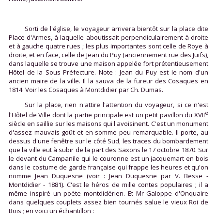
Sorti de l'église, le voyageur arrivera bientôt sur la place dite
Place d'Armes, à laquelle aboutissait perpendiculairement à droite
et à gauche quatre rues ; les plus importantes sont celle de Roye à
droite, et en face, celle de Jean du Puy (anciennement rue des Juifs),
dans laquelle se trouve une maison appelée fort prétentieusement
Hôtel de la Sous Préfecture. Note : Jean du Puy est le nom d'un
ancien maire de la ville. Il la sauva de la fureur des Cosaques en
1814. Voir les Cosaques à Montdidier par Ch. Dumas.
Sur la place, rien n'attire l'attention du voyageur, si ce n'est
e
l'Hôtel de Ville dont la partie principale est un petit pavillon du XVII
siècle en saillie sur les maisons qui l'avoisinent. C'est un monument
d'assez mauvais goût et en somme peu remarquable. Il porte, au
dessus d'une fenêtre sur le côté Sud, les traces du bombardement
que la ville eut à subir de la part des Saxons le 17 octobre 1870. Sur
le devant du Campanile qui le couronne est un jacquemart en bois
dans le costume de garde française qui frappe les heures et qu'on
nomme Jean Duquesne (voir : Jean Duquesne par V. Besse -
Montdidier - 1881). C'est le héros de mille contes populaires ; il a
même inspiré un poète montdidérien. Et Mr Galoppe d'Onquaire
dans quelques couplets assez bien tournés salue le vieux Roi de
Bois ; en voici un échantillon :