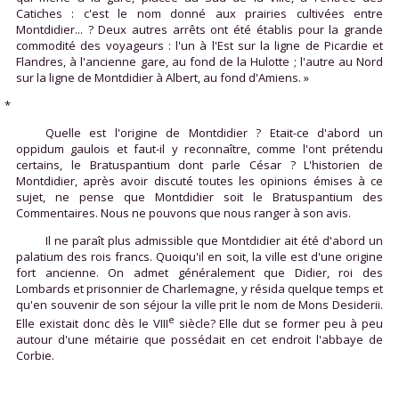
Catiches : c'est le nom donné aux prairies cultivées entre
Montdidier... ? Deux autres arrêts ont été établis pour la grande
commodité des voyageurs : l'un à l'Est sur la ligne de Picardie et
Flandres, à l'ancienne gare, au fond de la Hulotte ; l'autre au Nord
sur la ligne de Montdidier à Albert, au fond d'Amiens. »
*
Quelle est l'origine de Montdidier ? Etait-ce d'abord un
oppidum gaulois et faut-il y reconnaître, comme l'ont prétendu
certains, le Bratuspantium dont parle César ? L'historien de
Montdidier, après avoir discuté toutes les opinions émises à ce
sujet, ne pense que Montdidier soit le Bratuspantium des
Commentaires. Nous ne pouvons que nous ranger à son avis.
Il ne paraît plus admissible que Montdidier ait été d'abord un
palatium des rois francs. Quoiqu'il en soit, la ville est d'une origine
fort ancienne. On admet généralement que Didier, roi des
Lombards et prisonnier de Charlemagne, y résida quelque temps et
qu'en souvenir de son séjour la ville prit le nom de Mons Desiderii.
e
Elle existait donc dès le VIII
siècle? Elle dut se former peu à peu
autour d'une métairie que possédait en cet endroit l'abbaye de
Corbie.