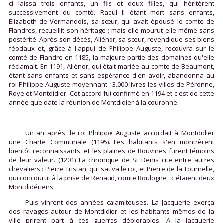
ci laissa trois enfants, un fils et deux filles, qui héritèrent
successivement du comté. Raoul II étant mort sans enfants,
Elizabeth de Vermandois, sa sœur, qui avait épousé le comte de
Flandres, recueillit son héritage ; mais elle mourut elle-même sans
postérité. Après son décès, Aliénor, sa sœur, revendique ses biens
féodaux et, grâce à l'appui de Philippe Auguste, recouvra sur le
comté de Flandre en 1185, la majeure partie des domaines qu'elle
réclamait. En 1191, Aliénor, qui était mariée au comte de Beaumont,
étant sans enfants et sans espérance d'en avoir, abandonna au
roi Philippe Auguste moyennant 13.000 livres les villes de Péronne,
Roye et Montdidier. Cet accord fut confirmé en 1194 et c'est de cette
année que date la réunion de Montdidier à la couronne.
Un an après, le roi Philippe Auguste accordait à Montdidier
une Charte Communale (1195). Les habitants s'en montrèrent
bientôt reconnaissants, et les plaines de Bouvines furent témoins
de leur valeur. (1201) La chronique de St Denis cite entre autres
chevaliers : Pierre Tristan, qui sauva le roi, et Pierre de la Tournelle,
qui concourut à la prise de Renaud, comte Boulogne : c'étaient deux
Montdidériens.
Puis vinrent des années calamiteuses. La Jacquerie exerça
des ravages autour de Montdidier et les habitants mêmes de la
ville prirent part à ces guerres déplorables. A la Jacquerie