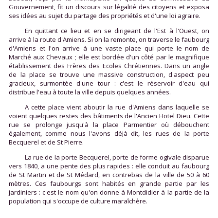
Gouvernement, fit un discours sur légalité des citoyens et exposa
ses idées au sujet du partage des propriétés et d'une loi agraire.
En quittant ce lieu et en se dirigeant de l'Est à l'Ouest, on
arrive à la route d'Amiens. Si on la remonte, on traverse le faubourg
d'Amiens et l'on arrive à une vaste place qui porte le nom de
Marché aux Chevaux ; elle est bordée d'un côté par le magnifique
établissement des Frères des Ecoles Chrétiennes. Dans un angle
de la place se trouve une massive construction, d'aspect peu
gracieux, surmontée d'une tour : c'est le réservoir d'eau qui
distribue l'eau à toute la ville depuis quelques années.
A cette place vient aboutir la rue d'Amiens dans laquelle se
voient quelques restes des bâtiments de l'Ancien Hotel Dieu. Cette
rue se prolonge jusqu'à la place Parmentier où débouchent
également, comme nous l'avons déjà dit, les rues de la porte
Becquerel et de St Pierre.
La rue de la porte Becquerel, porte de forme ogivale disparue
vers 1840, a une pente des plus rapides : elle conduit au faubourg
de St Martin et de St Médard, en contrebas de la ville de 50 à 60
mètres. Ces faubourgs sont habités en grande partie par les
jardiniers : c'est le nom qu'on donne à Montdidier à la partie de la
population qui s'occupe de culture maraîchère.