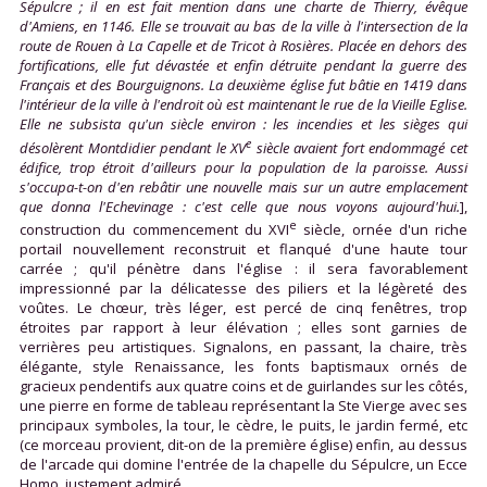
Sépulcre ; il en est fait mention dans une charte de Thierry, évêque
d'Amiens, en 1146. Elle se trouvait au bas de la ville à l'intersection de la
route de Rouen à La Capelle et de Tricot à Rosières. Placée en dehors des
fortifications, elle fut dévastée et enfin détruite pendant la guerre des
Français et des Bourguignons. La deuxième église fut bâtie en 1419 dans
l'intérieur de la ville à l'endroit où est maintenant le rue de la Vieille Eglise.
Elle ne subsista qu'un siècle environ : les incendies et les sièges qui
e
désolèrent Montdidier pendant le XV
siècle avaient fort endommagé cet
édifice, trop étroit d'ailleurs pour la population de la paroisse. Aussi
s'occupa-t-on d'en rebâtir une nouvelle mais sur un autre emplacement
que donna l'Echevinage : c'est celle que nous voyons aujourd'hui.
],
e
construction du commencement du XVI
siècle, ornée d'un riche
portail nouvellement reconstruit et flanqué d'une haute tour
carrée ; qu'il pénètre dans l'église : il sera favorablement
impressionné par la délicatesse des piliers et la légèreté des
voûtes. Le chœur, très léger, est percé de cinq fenêtres, trop
étroites par rapport à leur élévation ; elles sont garnies de
verrières peu artistiques. Signalons, en passant, la chaire, très
élégante, style Renaissance, les fonts baptismaux ornés de
gracieux pendentifs aux quatre coins et de guirlandes sur les côtés,
une pierre en forme de tableau représentant la Ste Vierge avec ses
principaux symboles, la tour, le cèdre, le puits, le jardin fermé, etc
(ce morceau provient, dit-on de la première église) enfin, au dessus
de l'arcade qui domine l'entrée de la chapelle du Sépulcre, un Ecce
Homo, justement admiré.