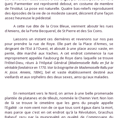
(juin). Parmentier est représenté debout, en costume de membre
de l'Institut. La pose est naturelle. Quatre bas-reliefs reproduisent
des épisodes de la vie de ce modeste savant, décorent d'une façon
assez heureuse le piédestal.
A cette rue dite de la Croix Bleue, viennent aboutir les rues
d'Amiens, de la Porte Becquerel, de St Pierre et des Six Coins.
Laissons un instant ces dernières et revenons sur nos pas
pour prendre la rue de Roye. Elle part de la Place d'Armes, se
dirigeant de l'Est à l'Ouest, et aboutit à une place assez vaste, en
pente, dite marché aux Vaches. A cet endroit commence la rue
improprement appelée Faubourg de Roye dans laquelle se trouve
l'Hôtel-Dieu, réuni à l'Hôpital Général [
Mademoiselle Rallu en fut la
véritable fondatrice en 1770. Voir la biographie de Mademoiselle Rallu par
H. Josse. Amiens, 1884.
], bel et vaste établissement destiné aux
vieillards et aux orphelins des deux sexes, ainsi qu'aux malades.
En remontant vers le Nord, on arrive à une belle promenade
plantée de platanes et de tilleuls, nommée le Chemin Vert. Non loin
de là se trouve le cimetière que les gens du peuple appelle
l'Egalité : ce nom vient non de ce que tous sont égaux dans la mort,
mais parce que c'est en cet endroit qu'à la Révolution, Gracchus
Babeuf, reçu par la municipalité en qualité de Commissaire du