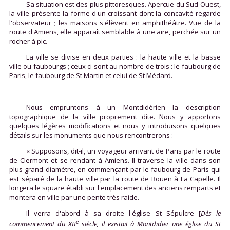
Sa situation est des plus pittoresques. Aperçue du Sud-Ouest,
la ville présente la forme d'un croissant dont la concavité regarde
l'observateur ; les maisons s'élèvent en amphithéâtre. Vue de la
route d'Amiens, elle apparaît semblable à une aire, perchée sur un
rocher à pic.
La ville se divise en deux parties : la haute ville et la basse
ville ou faubourgs ; ceux ci sont au nombre de trois : le faubourg de
Paris, le faubourg de St Martin et celui de St Médard.
Nous empruntons à un Montdidérien la description
topographique de la ville proprement dite. Nous y apportons
quelques légères modifications et nous y introduisons quelques
détails sur les monuments que nous rencontrerons :
« Supposons, dit-il, un voyageur arrivant de Paris par le route
de Clermont et se rendant à Amiens. Il traverse la ville dans son
plus grand diamètre, en commençant par le faubourg de Paris qui
est séparé de la haute ville par la route de Rouen à La Capelle. Il
longera le square établi sur l'emplacement des anciens remparts et
montera en ville par une pente très raide.
Il verra d'abord à sa droite l'église St Sépulcre [
Dès le
e
commencement du XII
siècle, il existait à Montdidier une église du St