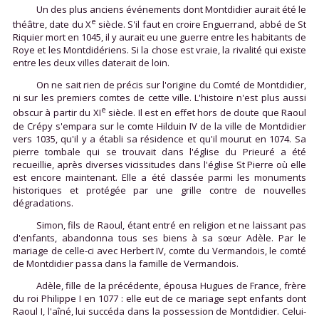
Un des plus anciens événements dont Montdidier aurait été le
e
théâtre, date du X
siècle. S'il faut en croire Enguerrand, abbé de St
Riquier mort en 1045, il y aurait eu une guerre entre les habitants de
Roye et les Montdidériens. Si la chose est vraie, la rivalité qui existe
entre les deux villes daterait de loin.
On ne sait rien de précis sur l'origine du Comté de Montdidier,
ni sur les premiers comtes de cette ville. L'histoire n'est plus aussi
e
obscur à partir du XI
siècle. Il est en effet hors de doute que Raoul
de Crépy s'empara sur le comte Hilduin IV de la ville de Montdidier
vers 1035, qu'il y a établi sa résidence et qu'il mourut en 1074. Sa
pierre tombale qui se trouvait dans l'église du Prieuré a été
recueillie, après diverses vicissitudes dans l'église St Pierre où elle
est encore maintenant. Elle a été classée parmi les monuments
historiques et protégée par une grille contre de nouvelles
dégradations.
Simon, fils de Raoul, étant entré en religion et ne laissant pas
d'enfants, abandonna tous ses biens à sa sœur Adèle. Par le
mariage de celle-ci avec Herbert IV, comte du Vermandois, le comté
de Montdidier passa dans la famille de Vermandois.
Adèle, fille de la précédente, épousa Hugues de France, frère
du roi Philippe I en 1077 : elle eut de ce mariage sept enfants dont
Raoul I, l'aîné, lui succéda dans la possession de Montdidier. Celui-