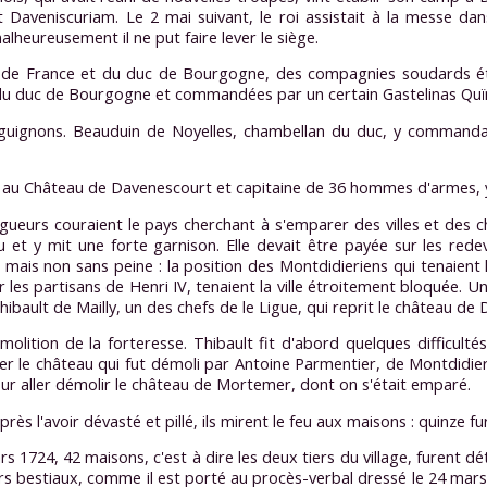
veniscuriam. Le 2 mai suivant, le roi assistait à la messe dans l
alheureusement il ne put faire lever le siège.
oi de France et du duc de Bourgogne, des compagnies soudards ét
e du duc de Bourgogne et commandées par un certain Gastelinas Quïm
gnons. Beauduin de Noyelles, chambellan du duc, y commandait : l
i au Château de Davenescourt et capitaine de 36 hommes d'armes, 
 Ligueurs couraient le pays cherchant à s'emparer des villes et des
et y mit une forte garnison. Elle devait être payée sur les redev
, mais non sans peine : la position des Montdidieriens qui tenaient le 
r les partisans de Henri IV, tenaient la ville étroitement bloquée
Thibault de Mailly, un des chefs de le Ligue, qui reprit le château
molition de la forteresse. Thibault fit d'abord quelques difficu
rer le château qui fut démoli par Antoine Parmentier, de Montdidier, 
 pour aller démolir le château de Mortemer, dont on s'était emparé.
 l'avoir dévasté et pillé, ils mirent le feu aux maisons : quinze fu
 1724, 42 maisons, c'est à dire les deux tiers du village, furent détr
rs bestiaux, comme il est porté au procès-verbal dressé le 24 mars 