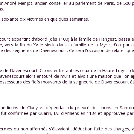
ieur André Menjot, ancien conseiller au parlement de Paris, de 500 
s.
it soixante dix victimes en quelques semaines.
ourt appartint d'abord (dès 1100) à la famille de Hangest, passa en
, vers la fin du XVIIe siècle dans la famille de la Myre, d'où par 
e des seigneurs de Davenescourt. Ce sera l'occasion de relater quel
e de Davenescourt. Citons entre autres ceux de la Haute Luge - de 
 à Davenescourt alors entouré de murs et alvois une maison que l'on app
ossesseurs des fiefs mouvants de la seigneurie de Davenescourt éta
énédictins de Cluny et dépendait du prieuré de Lihons en Sante
ut confirmée par Guarin, Ev. d'Amiens en 1134 et approuvée par 
ffermés ou non affermés s'élevaient, déduction faite des charges, 