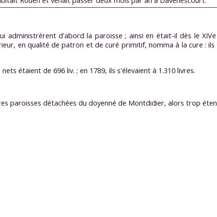
habitait Rouen et venait passer deux mois par an à Davenescourt.
i administrèrent d'abord la paroisse ; ainsi en était-il dès le XIVe 
ieur, en qualité de patron et de curé primitif, nomma à la cure : ils
ets étaient de 696 liv. ; en 1789, ils s'élevaient à 1.310 livres.
es paroisses détachées du doyenné de Montdidier, alors trop étendu