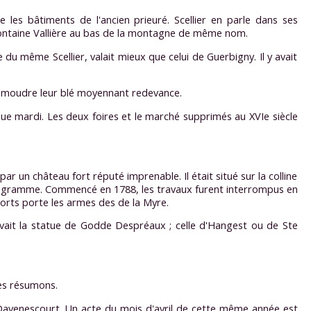
 les bâtiments de l'ancien prieuré. Scellier en parle dans ses
la fontaine Vallière au bas de la montagne de même nom.
 du même Scellier, valait mieux que celui de Guerbigny. Il y avait
ler moudre leur blé moyennant redevance.
haque mardi. Les deux foires et le marché supprimés au XVIe siècle
r un château fort réputé imprenable. Il était situé sur la colline
llélogramme. Commencé en 1788, les travaux furent interrompus en
ports porte les armes des de la Myre.
ouvait la statue de Godde Despréaux ; celle d'Hangest ou de Ste
les résumons.
 à Davenescourt. Un acte du mois d'avril de cette même année est