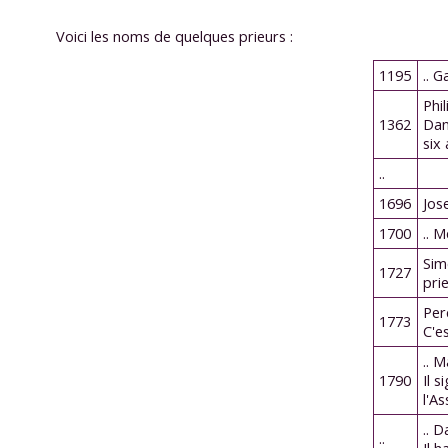
Voici les noms de quelques prieurs :
1195
.. G
Phi
1362
Dan
six
..
1696
Jos
1700
.. 
Sim
1727
pri
Per
1773
C'es
.. M
1790
Il 
l'A
.. D
..