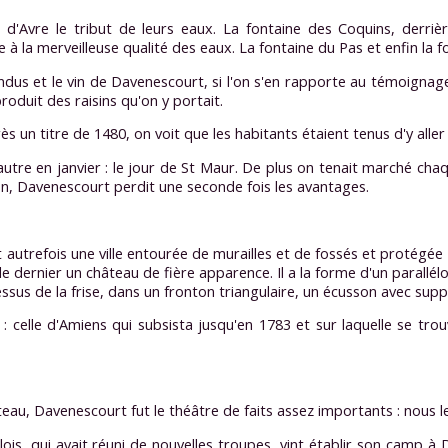
d'Avre le tribut de leurs eaux. La fontaine des Coquins, derrière
âce à la merveilleuse qualité des eaux. La fontaine du Pas et enfin 
tendus et le vin de Davenescourt, si l'on s'en rapporte au témoignage
produit des raisins qu'on y portait.
près un titre de 1480, on voit que les habitants étaient tenus d'y al
, l'autre en janvier : le jour de St Maur. De plus on tenait marché c
ion, Davenescourt perdit une seconde fois les avantages.
autrefois une ville entourée de murailles et de fossés et protégée pa
ècle dernier un château de fière apparence. Il a la forme d'un para
ssus de la frise, dans un fronton triangulaire, un écusson avec sup
: celle d'Amiens qui subsista jusqu'en 1783 et sur laquelle se tr
teau, Davenescourt fut le théâtre de faits assez importants : nous 
alois, qui avait réuni de nouvelles troupes, vint établir son camp