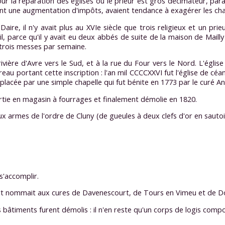
our la réparation des églises où le prieur est gros décimateur, para
nant une augmentation d'impôts, avaient tendance à exagérer les char
 Daire, il n'y avait plus au XVIe siècle que trois religieux et un pri
-il, parce qu'il y avait eu deux abbés de suite de la maison de Mailly
t trois messes par semaine.
 rivière d'Avre vers le Sud, et à la rue du Four vers le Nord. L'églis
reau portant cette inscription : l'an mil CCCCXXVI fut l'église de cé
placée par une simple chapelle qui fut bénite en 1773 par le curé An
ertie en magasin à fourrages et finalement démolie en 1820.
ux armes de l'ordre de Cluny (de gueules à deux clefs d'or en sautoi
s'accomplir.
rt nommait aux cures de Davenescourt, de Tours en Vimeu et de D
es bâtiments furent démolis : il n'en reste qu'un corps de logis com