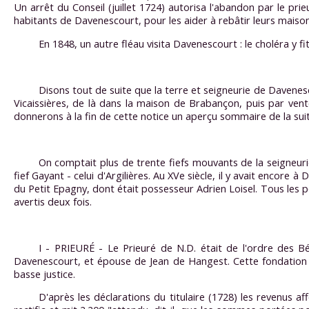
Un arrêt du Conseil (juillet 1724) autorisa l'abandon par le pr
habitants de Davenescourt, pour les aider à rebâtir leurs maison
En 1848, un autre fléau visita Davenescourt : le choléra y f
Disons tout de suite que la terre et seigneurie de Davenesc
Vicaissières, de là dans la maison de Brabançon, puis par vente
donnerons à la fin de cette notice un aperçu sommaire de la suit
On comptait plus de trente fiefs mouvants de la seigneuri
fief Gayant - celui d'Argilières. Au XVe siècle, il y avait encore
du Petit Epagny, dont était possesseur Adrien Loisel. Tous les p
avertis deux fois.
I - PRIEURÉ - Le Prieuré de N.D. était de l'ordre des B
Davenescourt, et épouse de Jean de Hangest. Cette fondation f
basse justice.
D'après les déclarations du titulaire (1728) les revenus a