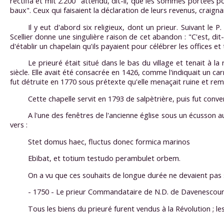
rectifia et mit 2.200 "attendu, dit-il, que les sommes portées p
baux". Ceux qui faisaient la déclaration de leurs revenus, craig
Il y eut d'abord six religieux, dont un prieur. Suivant le P.
Scellier donne une singulière raison de cet abandon : "C'est, dit
d'établir un chapelain qu'ils payaient pour célébrer les offices e
Le prieuré était situé dans le bas du village et tenait à la
siècle. Elle avait été consacrée en 1426, comme l'indiquait un car
fut détruite en 1770 sous prétexte qu'elle menaçait ruine et rem
Cette chapelle servit en 1793 de salpètrière, puis fut conv
A l'une des fenêtres de l'ancienne église sous un écusson a
vers :
Stet domus haec, fluctus donec formica marinos
Ebïbat, et totium testudo perambulet orbem.
On a vu que ces souhaits de longue durée ne devaient pas 
- 1750 - Le prieur Commandataire de N.D. de Davenescou
Tous les biens du prieuré furent vendus à la Révolution ; l