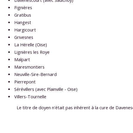
Davenescourt (avec Saulchoy)
Fignières
Gratibus
Hangest
Hargicourt
Grivesnes
La Hérelle (Oise)
Lignières les Roye
Malpart
Maresmontiers
Neuville-Sire-Bernard
Pierrepont
Sérévillers (avec Plainville - Oise)
Villers-Tournelle
Le titre de doyen n'était pas inhérent à la cure de Davene