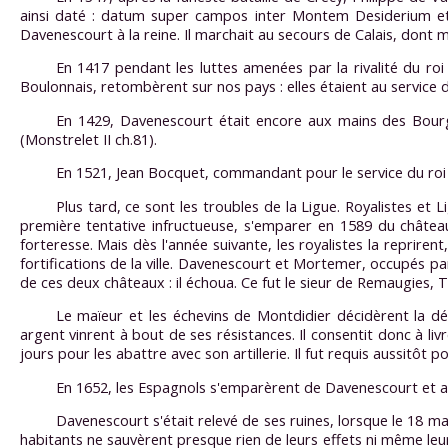
ainsi daté : datum super campos inter Montem Desiderium et Da
Davenescourt à la reine. Il marchait au secours de Calais, dont m
En 1417 pendant les luttes amenées par la rivalité du r
Boulonnais, retombèrent sur nos pays : elles étaient au servic
En 1429, Davenescourt était encore aux mains des Bourgui
(Monstrelet II ch.81).
En 1521, Jean Bocquet, commandant pour le service du ro
Plus tard, ce sont les troubles de la Ligue. Royalistes et
première tentative infructueuse, s'emparer en 1589 du château 
forteresse. Mais dès l'année suivante, les royalistes la reprirent
fortifications de la ville. Davenescourt et Mortemer, occupés pa
de ces deux châteaux : il échoua. Ce fut le sieur de Remaugies, 
Le maïeur et les échevins de Montdidier décidèrent la dé
argent vinrent à bout de ses résistances. Il consentit donc à liv
jours pour les abattre avec son artillerie. Il fut requis aussitôt
En 1652, les Espagnols s'emparèrent de Davenescourt et après
Davenescourt s'était relevé de ses ruines, lorsque le 18 mars
habitants ne sauvèrent presque rien de leurs effets ni même leu