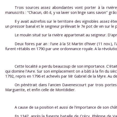
Trois sources assez abondantes vont porter à la rivière 
manuscrits : "Chacun, dit-il, y va laver son linge sans savon" gr
Il y avait autrefois sur le territoire des vignobles assez é
un pressoir banal et le seigneur prélevait le 7e pot de vin sur le 
Le moulin situé sur la rivière appartenait au seigneur. D'a
Deux foires par an : l'une à la St Martin d'hiver (11 nov.)
furent rétablis en 1790 par une ordonnance royale. A la révolut
Cette localité a perdu beaucoup de son importance. C'était 
qui domine l'Avre. Sur son emplacement on a bâti à la fin du si
1792, repris en 1796 et achevés par Mr Gabriel de la Myre. Au de
On pénétrait dans l'ancien Davenescourt par trois portes 
Marguerite, et enfin celle de Montdidier.
A cause de sa position et aussi de l'importance de son châ
En 1347, après la funeste bataille de Crécy, Philippe de V