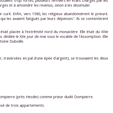
issaient trop fortes, plusieurs fermiers en étant chargés par les
ges et à amoindrir les revenus, sinon à les dissimuler.
eur-curé. Enfin, vers 1590, les religieux abandonnèrent le prieuré.
 qui les avaient fatigués par leurs dépenses". Ils se contentèrent
e était placée à l'extrêmité nord du monastère. Elle était du XIIIe
ans dédiée le XXe jour de mai sous le vocable de l'Assomption. Elle
toine Duboille.
r, traversées en pal d'une épée d'argent), se trouvaient les deux
ompierre (près Hesdin) comme prieur dudit Dompierre.
posé de trois appartements.