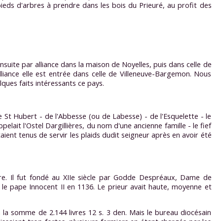
pieds d'arbres à prendre dans les bois du Prieuré, au profit des
suite par alliance dans la maison de Noyelles, puis dans celle de
alliance elle est entrée dans celle de Villeneuve-Bargemon. Nous
ques faits intéressants ce pays.
St Hubert - de l'Abbesse (ou de Labesse) - de l'Esquelette - le
elait l'Ostel Dargillières, du nom d'une ancienne famille - le fief
ient tenus de servir les plaids dudit seigneur après en avoir été
rre. Il fut fondé au XIIe siècle par Godde Despréaux, Dame de
le pape Innocent II en 1136. Le prieur avait haute, moyenne et
à la somme de 2.144 livres 12 s. 3 den. Mais le bureau diocésain