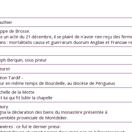
authier
lippe de Brosse.
s un acte du 21 décembre, il se plaint de n'avoir rien reçu des ferm
 ans : mortalitatis causa et guerrarum duorum Angliae et Franciae 
eph Berquin, sous prieur
Meuret
éon Tardif -
eur en même temps de Bourdeille, au diocèse de Périgueux
chelle de la Motte.
t lui qui fit bâtir la chapelle
aury.
signa la déclaration des biens du monastère présentée à
ssemblée provinciale de Montdidier.
anières : ce fut le dernier prieur.