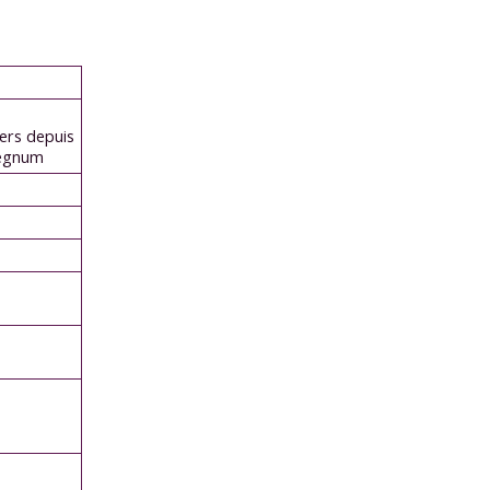
iers depuis
regnum