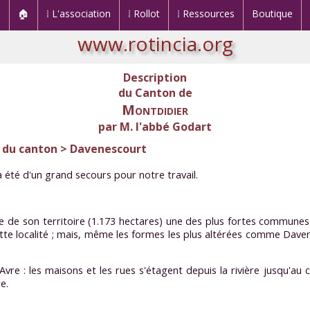
🏠
⁞ L'association
⁞ Rollot
⁞ Ressources
Boutique
www.rotincia.org
Description
du Canton de
Montdidier
par M. l'abbé Godart
 du canton > Davenescourt
été d'un grand secours pour notre travail.
ue de son territoire (1.173 hectares) une des plus fortes commune
tte localité ; mais, même les formes les plus altérées comme Daven
l'Avre : les maisons et les rues s'étagent depuis la rivière jusqu'au
e.