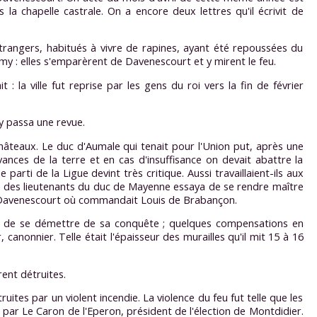
a chapelle castrale. On a encore deux lettres qu'il écrivit de
rangers, habitués à vivre de rapines, ayant été repoussées du
y : elles s'emparèrent de Davenescourt et y mirent le feu.
a ville fut reprise par les gens du roi vers la fin de février
y passa une revue.
 châteaux. Le duc d'Aumale qui tenait pour l'Union put, après une
ances de la terre et en cas d'insuffisance on devait abattre la
parti de la Ligue devint très critique. Aussi travaillaient-ils aux
. Un des lieutenants du duc de Mayenne essaya de se rendre maître
 de Davenescourt où commandait Louis de Brabançon.
ltés de se démettre de sa conquête ; quelques compensations en
canonnier. Telle était l'épaisseur des murailles qu'il mit 15 à 16
rent détruites.
uites par un violent incendie. La violence du feu fut telle que les
par Le Caron de l'Eperon, président de l'élection de Montdidier.