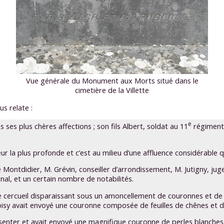
Vue générale du Monument aux Morts situé dans le
cimetière de la Villette
s relate :
e
ses plus chères affections ; son fils Albert, soldat au 11
régiment d
r la plus profonde et c’est au milieu d’une affluence considérable q
 Montdidier, M. Grévin, conseiller d’arrondissement, M. Jutigny, jug
al, et un certain nombre de notabilités.
it le cercueil disparaissant sous un amoncellement de couronnes et
oisy avait envoyé une couronne composée de feuilles de chênes et d
résenter et avait envoyé une magnifique couronne de perles blanches