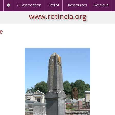
🏠
⁞ L'association
⁞ Rollot
⁞ Ressources
Boutique
www.rotincia.org
e