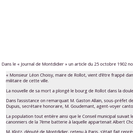
Dans le « Journal de Montdidier » un article du 25 octobre 1902 nou
« Monsieur Léon Choisy, maire de Rollot, vient d’être frappé dans 
militaire de cette ville.
La nouvelle de sa mort a plongé le bourg de Rollot dans la douleu
Dans l’assistance on remarquait M. Gaston Allain, sous-préfet de
Dupuis, secrétaire honoraire, M. Goudemant, agent-voyer canton
La population tout entière ainsi que le Conseil municipal suiva
canonniers de la 7ème batterie à laquelle appartenait Albert Ch
M. Klotz, député de Montdidier, retenu à Paris, s’était fait rep